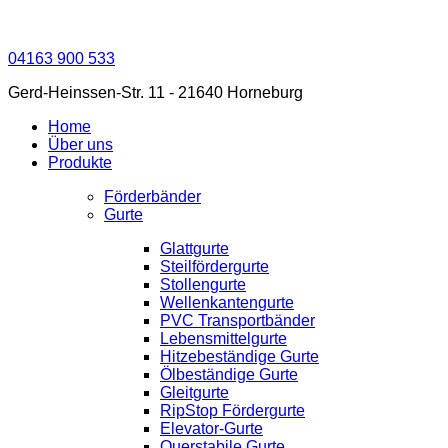
04163 900 533
Gerd-Heinssen-Str. 11 - 21640 Horneburg
Home
Über uns
Produkte
Förderbänder
Gurte
Glattgurte
Steilfördergurte
Stollengurte
Wellenkantengurte
PVC Transportbänder
Lebensmittelgurte
Hitzebeständige Gurte
Ölbeständige Gurte
Gleitgurte
RipStop Fördergurte
Elevator-Gurte
Querstabile Gurte